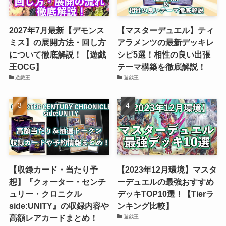
2027年7月最新【デモンス
【マスターデュエル】ティ
ミス】の展開方法・回し方
アラメンツの最新デッキレ
について徹底解説！【遊戯
シピ5選！相性の良い出張
王OCG】
テーマ構築を徹底解説！
遊戯王
遊戯王
【収録カード・当たり予
【2023年12月環境】マスタ
想】『クォーター・センチ
ーデュエルの最強おすすめ
ュリー・クロニクル
デッキTOP10選！【Tierラ
side:UNITY』の収録内容や
ンキング比較】
高額レアカードまとめ！
遊戯王