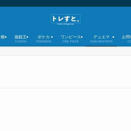
全般
遊戯王
ポケカ
ワンピース
デュエマ
お問
YUGIOH
POKEMON
ONE PIECE
DUELMASTERS
C