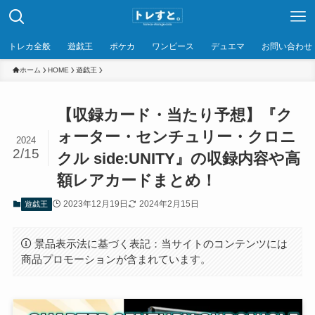
トレカ全般
遊戯王
ポケカ
ワンピース
デュエマ
お問い合わせ
ホーム
HOME
遊戯王
【収録カード・当たり予想】『ク
ォーター・センチュリー・クロニ
2024
2/15
クル side:UNITY』の収録内容や高
額レアカードまとめ！
2023年12月19日
2024年2月15日
遊戯王
景品表示法に基づく表記：当サイトのコンテンツには
商品プロモーションが含まれています。