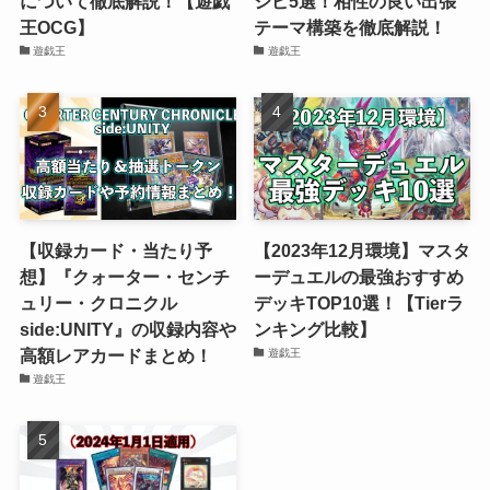
について徹底解説！【遊戯
シピ5選！相性の良い出張
王OCG】
テーマ構築を徹底解説！
遊戯王
遊戯王
【収録カード・当たり予
【2023年12月環境】マスタ
想】『クォーター・センチ
ーデュエルの最強おすすめ
ュリー・クロニクル
デッキTOP10選！【Tierラ
side:UNITY』の収録内容や
ンキング比較】
高額レアカードまとめ！
遊戯王
遊戯王