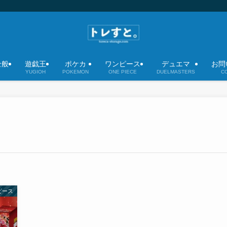
全般
遊戯王
ポケカ
ワンピース
デュエマ
お問
YUGIOH
POKEMON
ONE PIECE
DUELMASTERS
C
ピース