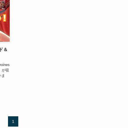
ード＆
ines
」が収
いま
1