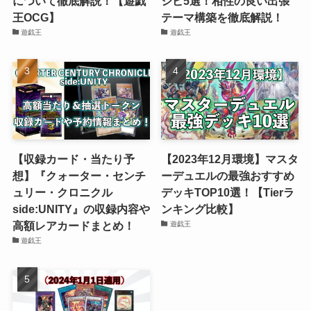
について徹底解説！【遊戯
シピ5選！相性の良い出張
王OCG】
テーマ構築を徹底解説！
遊戯王
遊戯王
【収録カード・当たり予
【2023年12月環境】マスタ
想】『クォーター・センチ
ーデュエルの最強おすすめ
ュリー・クロニクル
デッキTOP10選！【Tierラ
side:UNITY』の収録内容や
ンキング比較】
高額レアカードまとめ！
遊戯王
遊戯王