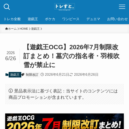
トレカ全般
遊戯王
ポケカ
ワンピース
デュエマ
お問い合わせ
ホーム
HOME
遊戯王
【遊戯王OCG】2026年7月制限改
2026
訂まとめ！墓穴の指名者・羽根吹
6/26
雪が禁止に
2026年6月21日
2026年6月26日
遊戯王
制限改訂
景品表示法に基づく表記：当サイトのコンテンツには
商品プロモーションが含まれています。