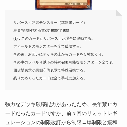
リバース・効果モンスター（準制限カード）
星３/闇属性/岩石族/攻 900/守 900
(1)：このカードがリバースした場合に発動する。
フィールドのモンスターを全て破壊する。
その後、お互いにデッキの上からカードを５枚めくり、
その中のレベル４以下の特殊召喚可能なモンスターを全て表
側攻撃表示か裏側守備表示で特殊召喚する。
残りのめくったカードは全て手札に加える。
強力なデッキ破壊能力があったため、長年禁止カ
ードだったカードですが、前々回のリミットレギ
ュレーションの制限改訂から制限→準制限と緩和