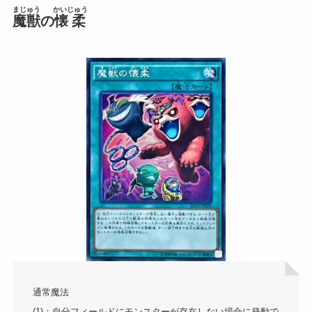
まじゅう
かいじゅう
魔獣
の
懐柔
通常魔法
(1)：自分フィールドにモンスターが存在しない場合に発動で