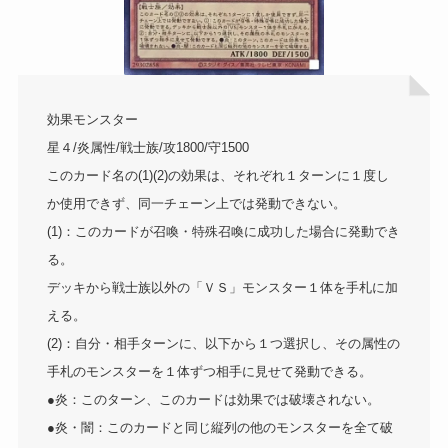
効果モンスター
星４/炎属性/戦士族/攻1800/守1500
このカード名の(1)(2)の効果は、それぞれ１ターンに１度し
か使用できず、同一チェーン上では発動できない。
(1)：このカードが召喚・特殊召喚に成功した場合に発動でき
る。
デッキから戦士族以外の「ＶＳ」モンスター１体を手札に加
える。
(2)：自分・相手ターンに、以下から１つ選択し、その属性の
手札のモンスターを１体ずつ相手に見せて発動できる。
●炎：このターン、このカードは効果では破壊されない。
●炎・闇：このカードと同じ縦列の他のモンスターを全て破