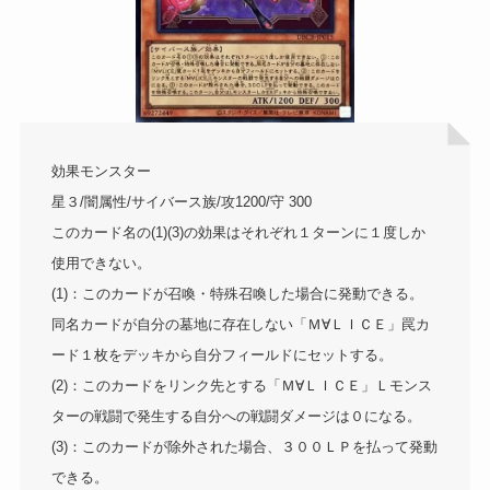
効果モンスター
星３/闇属性/サイバース族/攻1200/守 300
このカード名の(1)(3)の効果はそれぞれ１ターンに１度しか
使用できない。
(1)：このカードが召喚・特殊召喚した場合に発動できる。
同名カードが自分の墓地に存在しない「Ｍ∀ＬＩＣＥ」罠カ
ード１枚をデッキから自分フィールドにセットする。
(2)：このカードをリンク先とする「Ｍ∀ＬＩＣＥ」Ｌモンス
ターの戦闘で発生する自分への戦闘ダメージは０になる。
(3)：このカードが除外された場合、３００ＬＰを払って発動
できる。