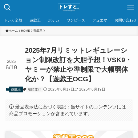
トレカ全般
遊戯王
ポケカ
ワンピース
デュエマ
お問い合わせ
ホーム
HOME
遊戯王
2025年7月リミットレギュレーシ
ョン制限改訂を大胆予想！VSK9・
2025
6/19
ヤミーが禁止や準制限で大幅弱体
化か？【遊戯王OCG】
2025年6月17日
2025年6月19日
遊戯王
制限改訂
景品表示法に基づく表記：当サイトのコンテンツには
商品プロモーションが含まれています。