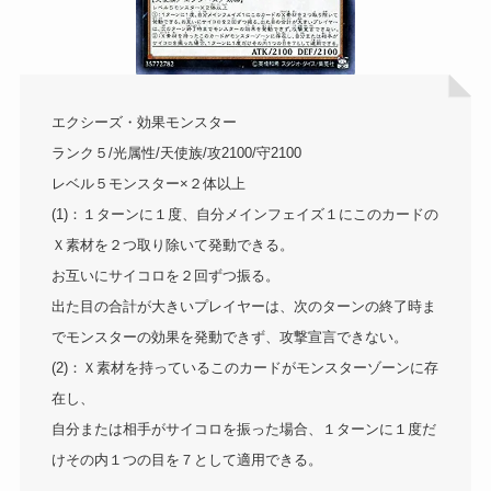
エクシーズ・効果モンスター
ランク５/光属性/天使族/攻2100/守2100
レベル５モンスター×２体以上
(1)：１ターンに１度、自分メインフェイズ１にこのカードの
Ｘ素材を２つ取り除いて発動できる。
お互いにサイコロを２回ずつ振る。
出た目の合計が大きいプレイヤーは、次のターンの終了時ま
でモンスターの効果を発動できず、攻撃宣言できない。
(2)：Ｘ素材を持っているこのカードがモンスターゾーンに存
在し、
自分または相手がサイコロを振った場合、１ターンに１度だ
けその内１つの目を７として適用できる。