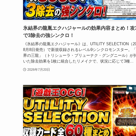
氷結界の龍胤エクハジャールの効果内容まとめ！攻3
で3除去の強シンクロ！
《氷結界の龍胤エクハジャール》は、UTILITY SELECTION（20
8月8日発売）で新規収録されるレベル9シンクロモンスター。
界の三龍」（トリシューラ・ブリューナク・グングニール）が
いた除去効果を1枚に統合したリメイクで、状況に応じて3種...
2026年7月20日