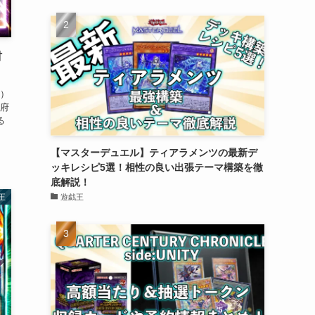
材
売）
府
る
【マスターデュエル】ティアラメンツの最新デ
ッキレシピ5選！相性の良い出張テーマ構築を徹
底解説！
遊戯王
王