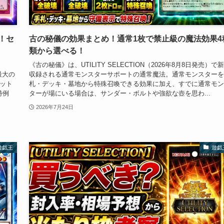
！セ
古の秘儀の効果まとめ！通常1枚で禁止級の魔法効果4
類から選べる！
《古の秘儀》は、UTILITY SELECTION（2026年8月8日発売）で
最大の
収録される通常モンスターサポートの通常魔法。通常モンスターを
ット
札・デッキ・墓地から特殊召喚できる効果に加え、すでに通常モン
特例
ターが場にいる場合は、サンダー・ボルトや強欲な壺を思わ...
2026年7月24日
遊戯王
遊戯