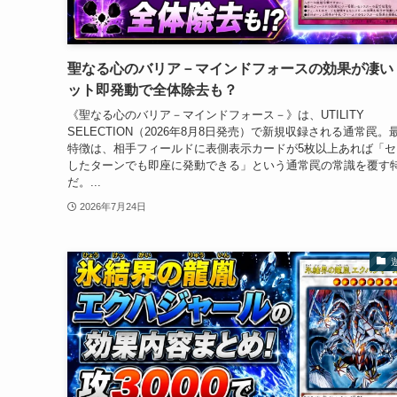
聖なる心のバリア－マインドフォースの効果が凄い
ット即発動で全体除去も？
《聖なる心のバリア－マインドフォース－》は、UTILITY
SELECTION（2026年8月8日発売）で新規収録される通常罠。
特徴は、相手フィールドに表側表示カードが5枚以上あれば「セ
したターンでも即座に発動できる」という通常罠の常識を覆す
だ。...
2026年7月24日