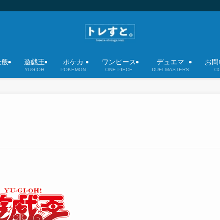
全般
遊戯王
ポケカ
ワンピース
デュエマ
お問
YUGIOH
POKEMON
ONE PIECE
DUELMASTERS
C