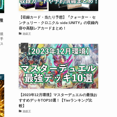
【収録カード・当たり予想】『クォーター・セ
種
ンチュリー・クロニクル side:UNITY』の収録内
容や高額レアカードまとめ！
新規
遊戯王
手
ス
王
【2023年12月環境】マスターデュエルの最強お
すすめデッキTOP10選！【Tierランキング比
較】
遊戯王