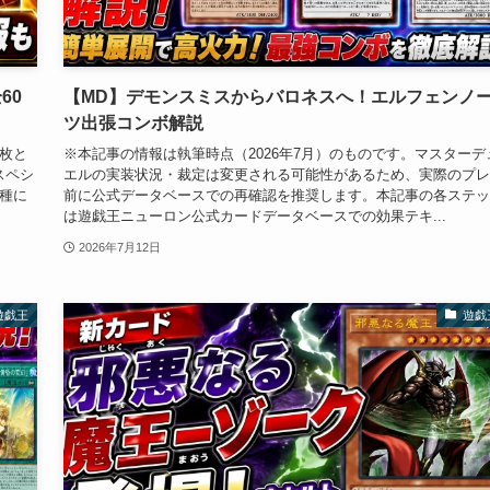
60
【MD】デモンスミスからバロネスへ！エルフェンノ
ツ出張コンボ解説
5枚と
※本記事の情報は執筆時点（2026年7月）のものです。マスターデ
スペシ
エルの実装状況・裁定は変更される可能性があるため、実際のプレ
種に
前に公式データベースでの再確認を推奨します。本記事の各ステッ
は遊戯王ニューロン公式カードデータベースでの効果テキ...
2026年7月12日
遊戯王
遊戯