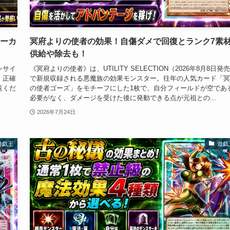
ターカ
冥府よりの使者の効果！自傷ダメで回復とランク7素
供給や除去も！
ンサイ
《冥府よりの使者》は、UTILITY SELECTION（2026年8月8日発
、正確
で新規収録される悪魔族の効果モンスター。往年の人気カード「冥
覧くだ
の使者ゴーズ」をモチーフにした1枚で、自分フィールドが空であ
必要がなく、ダメージを受けた後に発動できる点が元祖との...
2026年7月24日
遊戯王
遊戯