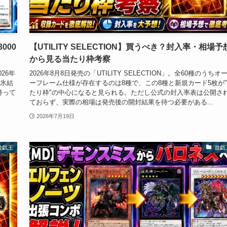
000
【UTILITY SELECTION】買うべき？封入率・相場予
から見る当たり枠考察
26年
2026年8月8日発売の「UTILITY SELECTION」。全60種のうちオ
「氷結
ーフレーム仕様が存在するのは8種で、この8種と新規カード5枚が
持って
たり枠"の中心になると見られる。ただし公式の封入率表は公開さ
ておらず、実際の相場は発売後の開封結果を待つ必要がある...
2026年7月19日
遊戯王
遊戯