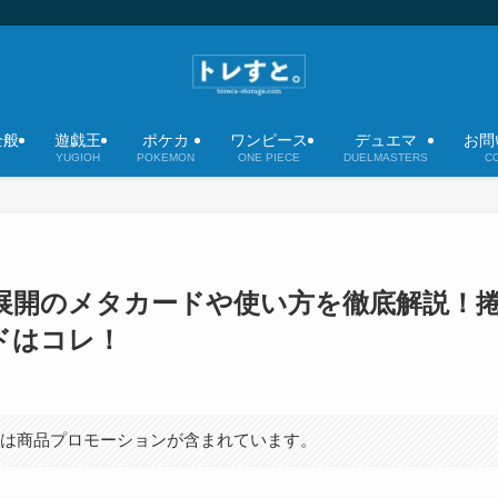
全般
遊戯王
ポケカ
ワンピース
デュエマ
お問
YUGIOH
POKEMON
ONE PIECE
DUELMASTERS
C
展開のメタカードや使い方を徹底解説！
ドはコレ！
には商品プロモーションが含まれています。