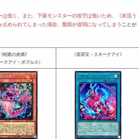
ーは低く、また、下級モンスターの攻守は低いため、《灰流う
を止められてしまった場合、盤面が虚弱になってしまう
ことが
》
《蛇眼の炎燐
《原罪宝－スネークアイ》
ークアイ・ポプルス）