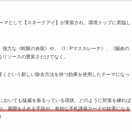
テーマとして【スネークアイ】が実装され、環境トップに君臨し
、強力な《蛇眼の炎龍》や、《I：Pマスカレーナ》、《賜炎の
るリソースの豊富さだけでなく。
置くという新しい除去方法を持つ効果を使用したテーマになっ
境においても猛威を振るっている現状、どのように対策を練れば
や、展開を止める手段や、有効な手札誘発カードや妨害になる
！