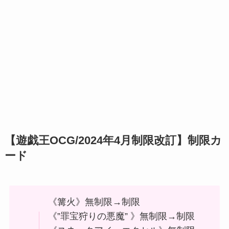
【遊戯王OCG/2024年4月制限改訂】制限カ
ード
《篝火》無制限→制限
《”罪宝狩りの悪魔” 》無制限→制限