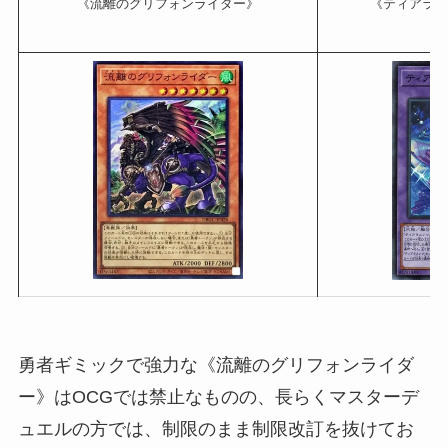
《流離のグリフォンライダー》
《ティアラメ
勇者ギミックで強力な《流離のグリフォンライダ
ー》はOCGでは禁止なものの、長らくマスターデ
ュエルの方では、制限のまま制限改訂を抜けてお