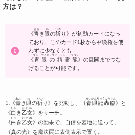
方は？
あお
め
いの
《
青
き
眼
の
祈
り》が初動カードになっ
ており、このカード1枚から召喚権を使
わずに少なくとも
ブルーアイズ・スピリット・ドラゴン
《
青眼の精霊龍
》の展開までつな
げることが可能です。
あお
め
いの
せいがんりゅうごうりん
1.《
青
き
眼
の
祈
り》を発動し、《
青眼龍轟臨
》と
しろ
おとめ
《
白
き
乙女
》をサーチ。
しろ
おとめ
《
白
き
乙女
》の効果で、自信を墓地に送って、
《真の光》を魔法罠に表側表示で置く。