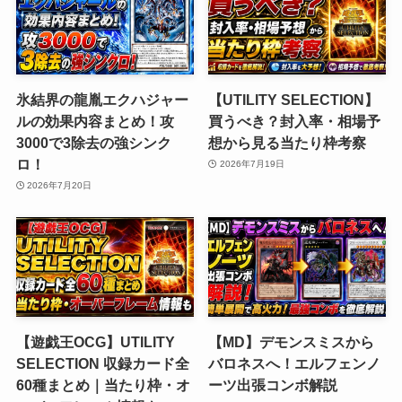
氷結界の龍胤エクハジャー
【UTILITY SELECTION】
ルの効果内容まとめ！攻
買うべき？封入率・相場予
3000で3除去の強シンク
想から見る当たり枠考察
ロ！
2026年7月19日
2026年7月20日
【遊戯王OCG】UTILITY
【MD】デモンスミスから
SELECTION 収録カード全
バロネスへ！エルフェンノ
60種まとめ｜当たり枠・オ
ーツ出張コンボ解説