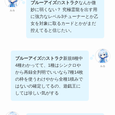
ブルーアイズ
の
ストラク
なんか微
妙に弱くない？ 究極霊龍を出す用
ルカ
に強力なレベル3チューナーとか乙
女を対象に取るカードとかがまだ
控えてると信じたい。
ブルーアイズ
の
ストラク
新規8種中
4種わかってて、1種はシンクロや
ルカ
から再録全判明でいいなら7種14枚
の枠を使うわけやから全種1積みで
はないの確定してるの、遊戯王に
しては珍しい気がする