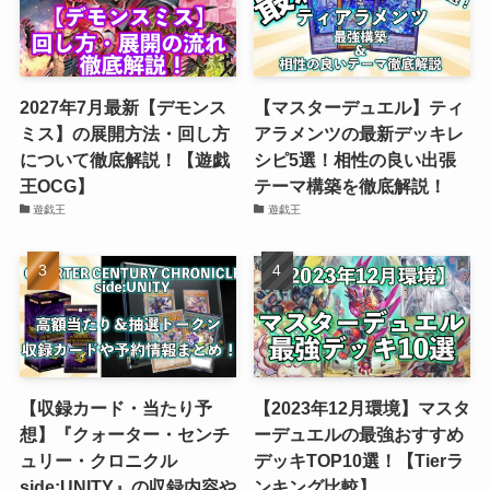
2027年7月最新【デモンス
【マスターデュエル】ティ
ミス】の展開方法・回し方
アラメンツの最新デッキレ
について徹底解説！【遊戯
シピ5選！相性の良い出張
王OCG】
テーマ構築を徹底解説！
遊戯王
遊戯王
【収録カード・当たり予
【2023年12月環境】マスタ
想】『クォーター・センチ
ーデュエルの最強おすすめ
ュリー・クロニクル
デッキTOP10選！【Tierラ
side:UNITY』の収録内容や
ンキング比較】