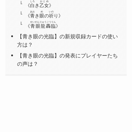
しろ
おとめ
《
白
き
乙女
》
あお
め
いの
《
青
き
眼
の
祈
り》
せいがんりゅうごうりん
《
青眼龍轟臨
》
【青き眼の光臨】の新規収録カードの使い
方は？
【青き眼の光臨】の発表にプレイヤーたち
の声は？