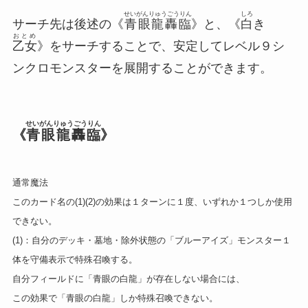
せいがんりゅうごうりん
しろ
サーチ先は後述の《
青眼龍轟臨
》と、《
白
き
おとめ
乙女
》をサーチすることで、安定してレベル９シ
ンクロモンスターを展開することができます。
せいがんりゅうごうりん
《
青眼龍轟臨
》
通常魔法
このカード名の(1)(2)の効果は１ターンに１度、いずれか１つしか使用
できない。
(1)：自分のデッキ・墓地・除外状態の「ブルーアイズ」モンスター１
体を守備表示で特殊召喚する。
自分フィールドに「青眼の白龍」が存在しない場合には、
この効果で「青眼の白龍」しか特殊召喚できない。