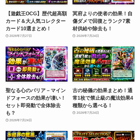
【遊戯王OCG】歴代超高額
冥府よりの使者の効果！自
カード＆大人気コレクター
傷ダメで回復とランク7素
カード10選まとめ！
材供給や除去も！
2026年7月27日
2026年7月24日
聖なる心のバリア－マイン
古の秘儀の効果まとめ！通
ドフォースの効果が凄い！
常1枚で禁止級の魔法効果4
セット即発動で全体除去
種類から選べる！
も？
2026年7月24日
2026年7月24日