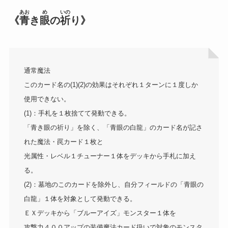
あお
め
いの
《
青
き
眼
の
祈
り》
通常魔法
このカード名の(1)(2)の効果はそれぞれ１ターンに１度しか
使用できない。
(1)：手札を１枚捨てて発動できる。
「青き眼の祈り」を除く、「青眼の白龍」のカード名が記さ
れた魔法・罠カード１枚と
光属性・レベル１チューナー１体をデッキから手札に加え
る。
(2)：墓地のこのカードを除外し、自分フィールドの「青眼の
白龍」１体を対象として発動できる。
ＥＸデッキから「ブルーアイズ」モンスター１体を
攻撃力４００アップの装備魔法カード扱いで対象のモンスタ