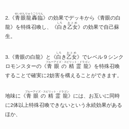
せいがんりゅうごうりん
2.《
青眼龍轟臨
》の効果でデッキから《青眼の白
しろ
おとめ
龍》を特殊召喚し、《
白
き
乙女
》の効果で自己蘇
生。
しろ
おとめ
3.《青眼の白龍》と《
白
き
乙女
》でレベル９シンク
ブルーアイズ・スピリット・ドラゴン
ロモンスターの《
青眼の精霊龍
》を特殊召喚
することで確実に2妨害を構えることができます。
ブルーアイズ・スピリット・ドラゴン
地味に《
青眼の精霊龍
》には、お互いに同時
に2体以上特殊召喚できないという永続効果がある
ほか、