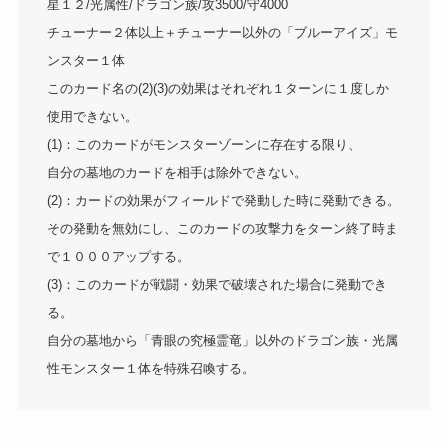
星１２/光属性/ドラゴン族/攻3500/守4000
チューナー２体以上＋チューナー以外の「ブルーアイズ」モ
ンスター１体
このカード名の(2)(3)の効果はそれぞれ１ターンに１度しか
使用できない。
(1)：このカードがモンスターゾーンに存在する限り、
自分の墓地のカードを相手は除外できない。
(2)：カードの効果がフィールドで発動した時に発動できる。
その発動を無効にし、このカードの攻撃力をターン終了時ま
で１０００アップする。
(3)：このカードが戦闘・効果で破壊された場合に発動でき
る。
自分の墓地から「青眼の究極霊竜」以外のドラゴン族・光属
性モンスター１体を特殊召喚する。