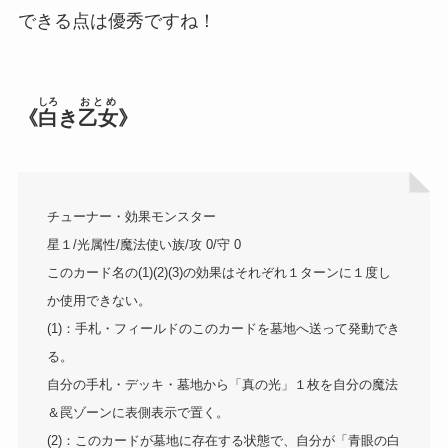
できる点は優秀ですね！
しろ
おとめ
《
白
き
乙女
》
チューナー・効果モンスター
星１/光属性/魔法使い族/攻 0/守 0
このカード名の(1)(2)(3)の効果はそれぞれ１ターンに１度し
か使用できない。
(1)：手札・フィールドのこのカードを墓地へ送って発動でき
る。
自分の手札・デッキ・墓地から「真の光」１枚を自分の魔法
＆罠ゾーンに表側表示で置く。
(2)：このカードが墓地に存在する状態で、自分が「青眼の白