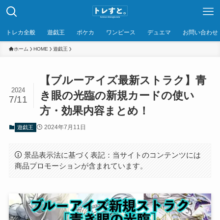
トレカ全般
遊戯王
ポケカ
ワンピース
デュエマ
お問い合わせ
ホーム
HOME
遊戯王
【ブルーアイズ最新ストラク】青
2024
き眼の光臨の新規カードの使い
7/11
方・効果内容まとめ！
2024年7月11日
遊戯王
景品表示法に基づく表記：当サイトのコンテンツには
商品プロモーションが含まれています。