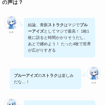
の声は？
結論、青眼
ストラク
はマジで
ブル
ーアイズ
としてマジで最高！ 1枚1
ルカ
枚に語ると時間かかりそうだし、
あとで纏めよう！ たった4枚で世界
が広がりすぎる
ブルーアイズ
の
ストラク
は楽しみ
だな…！
ルカ