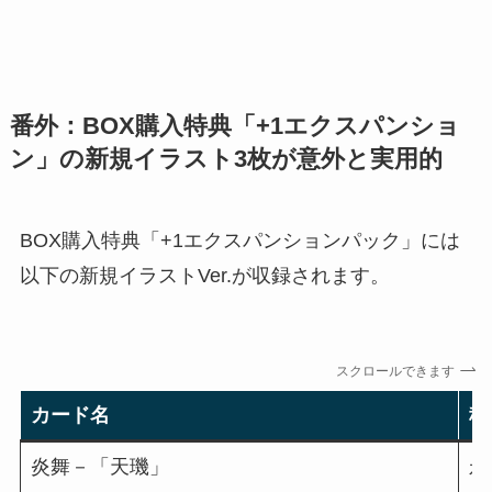
番外：BOX購入特典「+1エクスパンショ
ン」の新規イラスト3枚が意外と実用的
BOX購入特典「+1エクスパンションパック」には
以下の新規イラストVer.が収録されます。
スクロールできます
カード名
種
炎舞－「天璣」
永