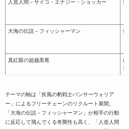
人造人間－サイコ・エナジー・ショッカー
効
大海の伝説－フィッシャーマン
効
真紅眼の超越黒竜
融
34
テーマの軸は「疾風の豹戦士パンサーウォリア
ー」によるフリーチェーンのリクルート展開。
「大海の伝説－フィッシャーマン」が相手の行動
に反応して飛んでくる奇襲性も高く、「人造人間