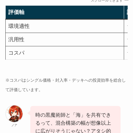
スクロールできます
評価軸
評
環境適性
★
汎用性
★
コスパ
★
※コスパはシングル価格・封入率・デッキへの投資効率を総合し
て評価しています。
時の黒魔術師と「海」を共有でき
るって、混合構築の幅が想像以上
ノア
に広がりそうじゃない？アタシ的