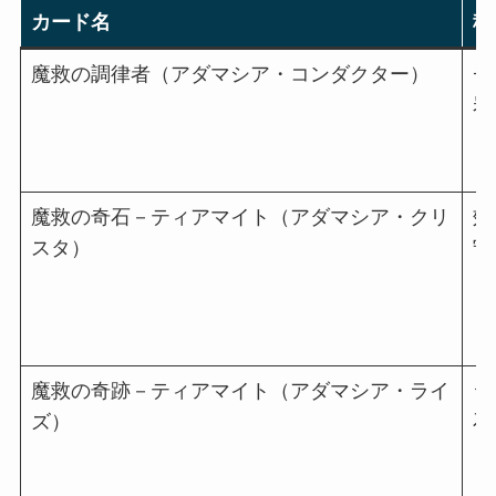
カード名
種
魔救の調律者（アダマシア・コンダクター）
チ
岩
魔救の奇石－ティアマイト（アダマシア・クリ
効
スタ）
守
魔救の奇跡－ティアマイト（アダマシア・ライ
シ
ズ）
石