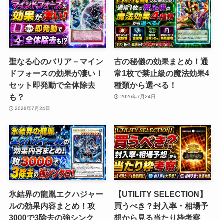
聖なる心のバリア－マイン
古の秘儀の効果まとめ！通
ドフォースの効果が凄い！
常1枚で禁止級の魔法効果4
セット即発動で全体除去
種類から選べる！
も？
2026年7月24日
2026年7月24日
氷結界の龍胤エクハジャー
【UTILITY SELECTION】
ルの効果内容まとめ！攻
買うべき？封入率・相場予
3000で3除去の強シンク
想から見る当たり枠考察