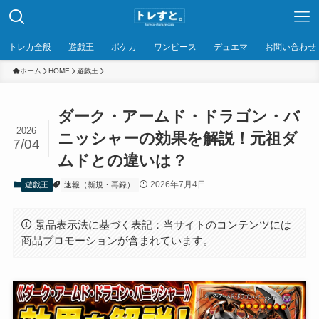
トレカ全般
遊戯王
ポケカ
ワンピース
デュエマ
お問い合わせ
ホーム
HOME
遊戯王
ダーク・アームド・ドラゴン・バ
2026
ニッシャーの効果を解説！元祖ダ
7/04
ムドとの違いは？
2026年7月4日
遊戯王
速報（新規・再録）
景品表示法に基づく表記：当サイトのコンテンツには
商品プロモーションが含まれています。