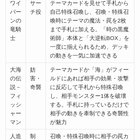
ワイ
サー
テーマカードを見せて手札から
バー
チ役
自己特殊召喚し、召喚・特殊召
ンの
喚時にテーマの魔法・罠を2枚
竜騎
まで手札に加える。「時の黒魔
士
術師」本体と「大逆転BOX」を
一度に揃えられるため、デッキ
の動きを一気に加速できる
大海
妨
テーマカードか「海」がフィー
の伝
害・
ルドにあれば相手の効果・攻撃
説－
奇襲
に反応して手札から特殊召喚
フィ
し、相手モンスター1体を破壊
ッシ
する。手札に持っているだけで
ャー
相手の動きを牽制できる奇襲性
マン
が魅力
人造
制
召喚・特殊召喚時に相手の罠カ