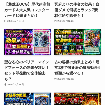
【遊戯王OCG】歴代超高額
冥府よりの使者の効果！自
カード＆大人気コレクター
傷ダメで回復とランク7素
カード10選まとめ！
材供給や除去も！
2026年7月27日
2026年7月24日
聖なる心のバリア－マイン
古の秘儀の効果まとめ！通
ドフォースの効果が凄い！
常1枚で禁止級の魔法効果4
セット即発動で全体除去
種類から選べる！
も？
2026年7月24日
2026年7月24日