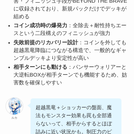
害・フィニッシュ手段がBEYOND THE BRAVE
に収録されており、新規パックだけでデッキが
組める
コイン成功時の爆発力
：全除去＋耐性持ちエー
スという二段構えのフィニッシュが強力
失敗前提のリカバリー設計
：コインを外しても
超越黒竜降臨につながる構造で、一般的なギャ
ンブルデッキより安定性が高い
相手ターンにも動ける
：パンサーウォリアーと
大逆転BOXが相手ターンでも機能するため、妨
害数を確保しやすい
超越黒竜＋ショッカーの盤面、魔
法もモンスター効果も罠も全部通
ルカ
らないって、相手からするとほぼ
詰みに近い状況かも。制圧力のピ