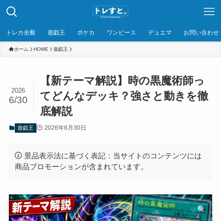
トレカ全般
遊戯王
ポケカ
ワンピース
デュエマ
お問い合わせ
ホーム
HOME
遊戯王
【新テーマ解説】時の黒魔術師っ
2026
てどんなデッキ？強さと動きを徹
6/30
底解説
2026年6月30日
遊戯王
景品表示法に基づく表記：当サイトのコンテンツには
商品プロモーションが含まれています。