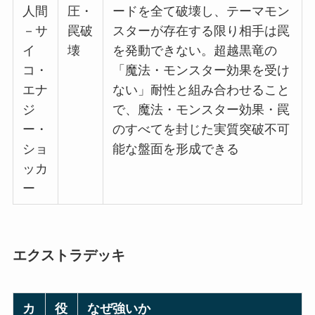
人間
圧・
ードを全て破壊し、テーマモン
－サ
罠破
スターが存在する限り相手は罠
イ
壊
を発動できない。超越黒竜の
コ・
「魔法・モンスター効果を受け
エナ
ない」耐性と組み合わせること
ジ
で、魔法・モンスター効果・罠
ー・
のすべてを封じた実質突破不可
ショ
能な盤面を形成できる
ッカ
ー
エクストラデッキ
カ
役
なぜ強いか