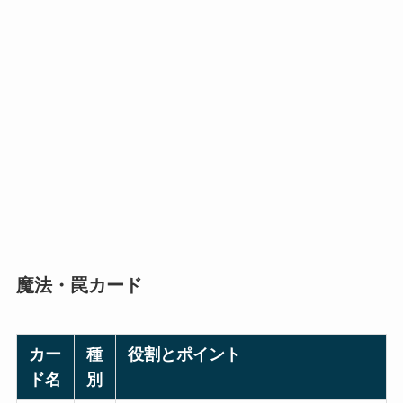
魔法・罠カード
カー
種
役割とポイント
ド名
別