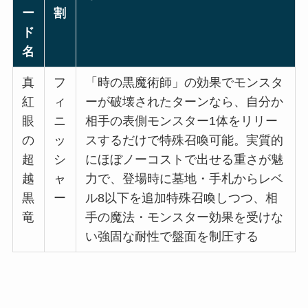
ー
割
ド
名
真
フ
「時の黒魔術師」の効果でモンスタ
紅
ィ
ーが破壊されたターンなら、自分か
眼
ニ
相手の表側モンスター1体をリリー
の
ッ
スするだけで特殊召喚可能。実質的
超
シ
にほぼノーコストで出せる重さが魅
越
ャ
力で、登場時に墓地・手札からレベ
黒
ー
ル8以下を追加特殊召喚しつつ、相
竜
手の魔法・モンスター効果を受けな
い強固な耐性で盤面を制圧する