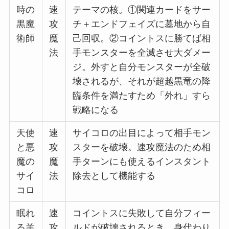
時の
速
テーマの核。①関連カードをサー
黒魔
攻
チ＋エンドフェイズに墓地から自
術師
魔
己回収。②コイントスに勝てば相
法
手モンスターを全滅させ大ダメー
ジ。外すと自分モンスターが全破
壊されるが、それが超越黒竜の降
臨条件を満たすため「外れ」すら
戦略になる
天使
速
サイコロの出目によって相手モン
と悪
攻
スターを破壊。速攻魔法のため相
魔の
魔
手ターンにも使えるインスタント
サイ
法
除去として機能する
コロ
眠れ
速
コイントスに失敗して自分フィー
る羊
攻
ルドが破壊されるとき、身代わり