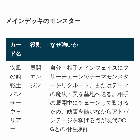
メインデッキのモンスター
カー
役割
なぜ強いか
ド名
疾風
展開
自分・相手メインフェイズにフ
の豹
エン
リーチェーンでテーマモンスタ
戦士
ジン
ーをリクルート、またはテーマ
パン
の魔法・罠を墓地へ送る。相手
サー
の展開中にチェーンして動ける
ウォ
ため、妨害を誘いながらアドバ
リア
ンテージを稼げる点が現代OC
ー
Gとの相性抜群