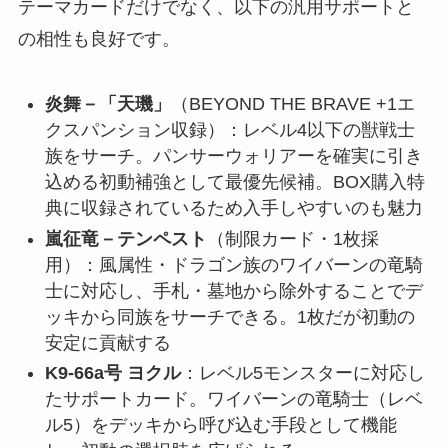
テーマカードだけでなく、以下の汎用サポートと
の相性も良好です。
炎舞－「天璣」
（BEYOND THE BRAVE +1エ
クスパンション収録）：レベル4以下の獣戦士
族をサーチ。パンサーウォリアーを確実に引き
込める初動補強として最優先候補。BOX購入特
典に収録されているため入手しやすいのも魅力
嵐征竜－テンペスト
（制限カード・1枚採
用）：風属性・ドラゴン族のワイバーンの竜騎
士に対応し、手札・墓地から除外することでデ
ッキから同族をサーチできる。1枚だが初動の
安定に貢献する
K9-66a号 ヨクル
：レベル5モンスターに対応し
たサポートカード。ワイバーンの竜騎士（レベ
ル5）をデッキから呼び込む手段として機能