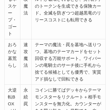
スケ
魔
のトークンを生成できる保険カー
ー
法
ド。全滅を防ぎつつ超越黒竜のリ
プ・
リースコストにも転用できる
ゴー
ト
おろ
速
テーマの魔法・罠を墓地へ送りつ
かな
攻
つ、墓地のテーマカードをセット
墓荒
魔
回収する万能サポート。ワイバー
らし
法
ンの竜騎士のサーチ後に手札から
捨てる候補としても優秀で、実質
アド損なしで回転できる
大逆
永
コインに勝てばデッキからテーマ
転B
続
モンスターをリクルート＋相手モ
OX
罠
ンスターを無力化。カウンターが