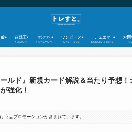
全般
遊戯王
ポケカ
ワンピース
デュエマ
お問
YUGIOH
POKEMON
ONE PIECE
DUELMASTERS
C
ワールド』新規カード解説＆当たり予想！
マが強化！
には商品プロモーションが含まれています。