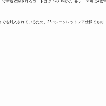
ド）』で新規収録されるカードは以下の16枚で、各テーマ毎に4枚
。
でも封入されているため、25thシークレットレア仕様でも封