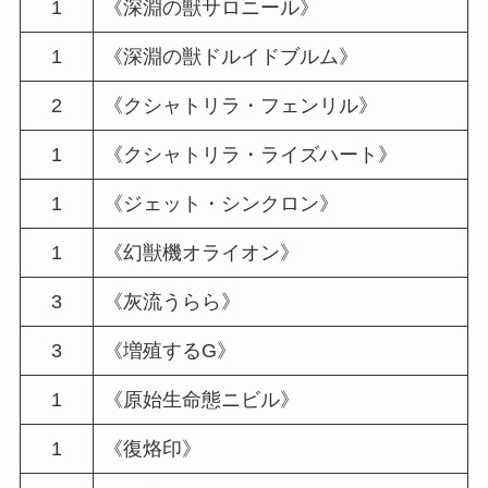
1
《深淵の獣サロニール》
1
《深淵の獣ドルイドブルム》
2
《クシャトリラ・フェンリル》
1
《クシャトリラ・ライズハート》
1
《ジェット・シンクロン》
1
《幻獣機オライオン》
3
《灰流うらら》
3
《増殖するG》
1
《原始生命態ニビル》
1
《復烙印》