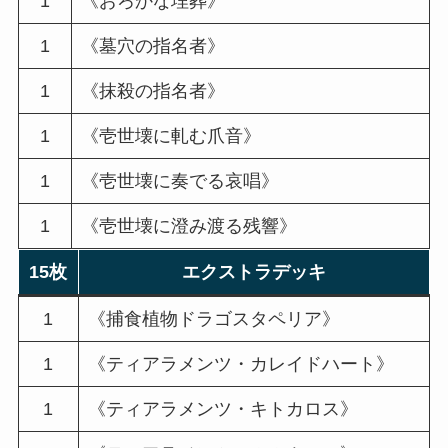
1
《おろかな埋葬》
1
《墓穴の指名者》
1
《抹殺の指名者》
1
《壱世壊に軋む爪音》
1
《壱世壊に奏でる哀唱》
1
《壱世壊に澄み渡る残響》
15枚
エクストラデッキ
1
《捕食植物ドラゴスタペリア》
1
《ティアラメンツ・カレイドハート》
1
《ティアラメンツ・キトカロス》