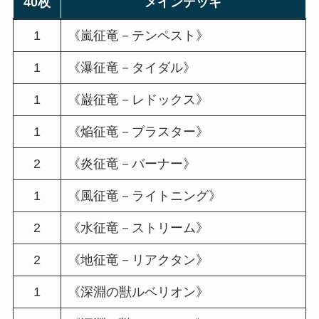
40枚
メインデッキ
1
《嵐征竜－テンペスト》
1
《瀑征竜－タイダル》
1
《巌征竜－レドックス》
1
《焔征竜－ブラスター》
2
《炎征竜－バーナー》
1
《風征竜－ライトニング》
2
《水征竜－ストリーム》
2
《地征竜－リアクタン》
1
《深淵の獣ルベリオン》