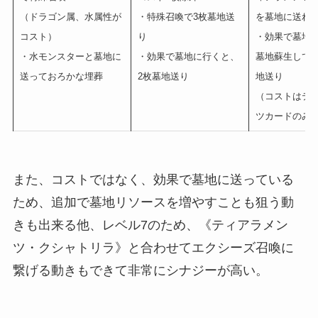
（ドラゴン属、水属性が
・特殊召喚で3枚墓地送
を墓地に送れ
コスト）
り
・効果で墓地
・水モンスターと墓地に
・効果で墓地に行くと、
墓地蘇生して手
送っておろかな埋葬
2枚墓地送り
地送り
（コストはテ
ツカードのみ
また、コストではなく、効果で墓地に送っている
ため、追加で墓地リソースを増やすことも狙う動
きも出来る他、レベル7のため、《ティアラメン
ツ・クシャトリラ》と合わせてエクシーズ召喚に
繋げる動きもできて非常にシナジーが高い。