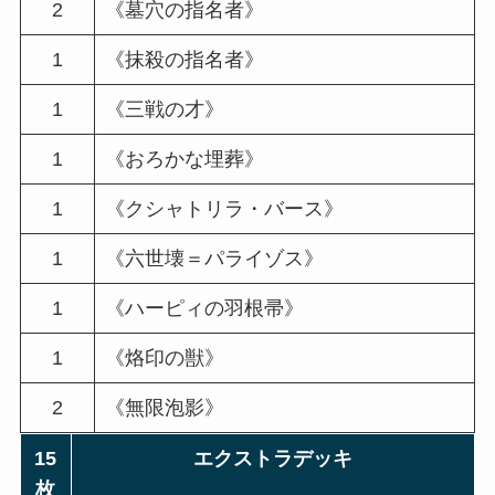
2
《墓穴の指名者》
1
《抹殺の指名者》
1
《三戦の才》
1
《おろかな埋葬》
1
《クシャトリラ・バース》
1
《六世壊＝パライゾス》
1
《ハーピィの羽根帚》
1
《烙印の獣》
2
《無限泡影》
15
エクストラデッキ
枚