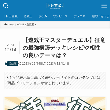
トレカ全般
遊戯王
ポケカ
ワンピース
デュエマ
お問い合わせ
ホーム
HOME
遊戯王
【遊戯王マスターデュエル】征竜
2023
の最強構築デッキレシピや相性
12/14
の良いテーマは？
2023年12月4日
2023年12月14日
遊戯王
景品表示法に基づく表記：当サイトのコンテンツには
商品プロモーションが含まれています。