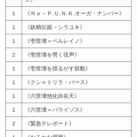
1
《Ｎｏ－Ｐ.Ｕ.Ｎ.Ｋ.オーガ・ナンバー》
1
《妖精伝姫－シラユキ》
1
《壱世壊＝ペルレイノ》
2
《壱世壊を劈く弦声》
1
《壱世壊を揺るがす鼓動》
1
《クシャトリラ・バース》
1
《六世壊他化自在天》
1
《六世壊＝パライゾス》
2
《緊急テレポート》