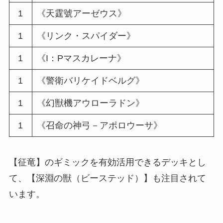
1
《天霆號アーゼウス》
1
《リンク・スパイダー》
1
《I：Pマスカレーナ》
1
《警衛バリケイドベルグ》
1
《幻獣機アウローラドン》
1
《召命の神弓－アポロウーサ》
【征竜】のギミックを有効活用できるデッキとし
て、【深淵の獣（ビーステッド）】も注目されて
います。