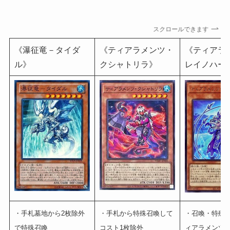
スクロールできます
《瀑征竜－タイダ
《ティアラメンツ・
《ティアラ
ル》
クシャトリラ》
レイノハー
・手札墓地から2枚除外
・手札から特殊召喚して
・召喚・特殊
で特殊召喚
コスト1枚除外
ィアラメンツ