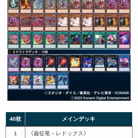
40枚
メインデッキ
1
《巌征竜－レドックス》