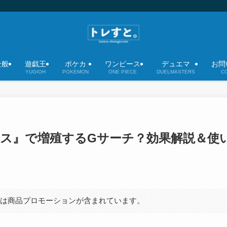
全般
遊戯王
ポケカ
ワンピース
デュエマ
お問
YUGIOH
POKEMON
ONE PIECE
DUELMASTERS
C
ス』で増殖するGサーチ？効果解説＆使
には商品プロモーションが含まれています。