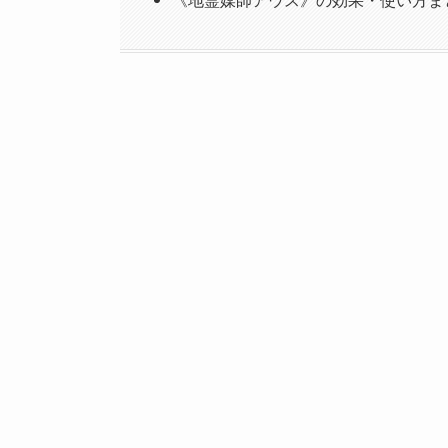
《地霊媒師アウス》の効果・使い方ま