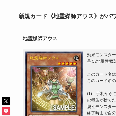
新規カード《地霊媒師アウス》がパ
地霊媒師アウス
効果モンスター
星５/地属性/魔法
このカード名は
このカード名の
(1)：手札か
の種族が捨てた
属性モンスター
終了時まで自分