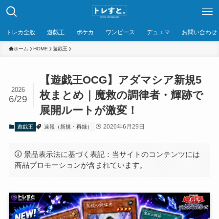
トレカ全般
遊戯王
ポケカ
ワンピース
デュエマ
お問い合わせ
ホーム
HOME
遊戯王
【遊戯王OCG】アダマシア新規5
2026
枚まとめ｜魔救の調律者・輝跡で
6/29
展開ルートが激変！
2026年6月29日
遊戯王
速報（新規・再録）
景品表示法に基づく表記：当サイトのコンテンツには
商品プロモーションが含まれています。