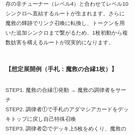
存の非チューナー（レベル4）と合わせてレベル10
シンクロへ直結するルートが生まれます。さらに
魔救の輝跡でリンク召喚に転換し、トークンを用
いた追加シンクロまで繋がるため、1枚初動から複
数妨害を構えるルートが現実的になります。
【想定展開例（手札：魔救の合縁1枚）】
STEP1. 魔救の合縁①発動 → 魔救の調律者をサー
チ
STEP2. 調律者①で手札のアダマシアカードをデッ
キトップに戻し自己特殊召喚
STEP3. 調律者②でデッキ上5枚をめくり、魔救の