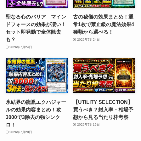
聖なる心のバリア－マイン
古の秘儀の効果まとめ！通
ドフォースの効果が凄い！
常1枚で禁止級の魔法効果4
セット即発動で全体除去
種類から選べる！
も？
2026年7月24日
2026年7月24日
氷結界の龍胤エクハジャー
【UTILITY SELECTION】
ルの効果内容まとめ！攻
買うべき？封入率・相場予
3000で3除去の強シンク
想から見る当たり枠考察
ロ！
2026年7月19日
2026年7月20日