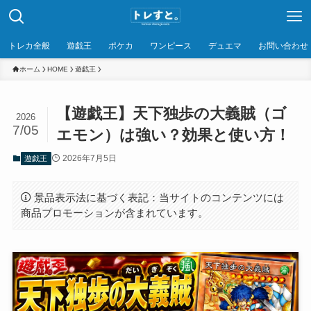
トレカ全般
遊戯王
ポケカ
ワンピース
デュエマ
お問い合わせ
ホーム
HOME
遊戯王
【遊戯王】天下独歩の大義賊（ゴ
2026
7/05
エモン）は強い？効果と使い方！
2026年7月5日
遊戯王
景品表示法に基づく表記：当サイトのコンテンツには
商品プロモーションが含まれています。