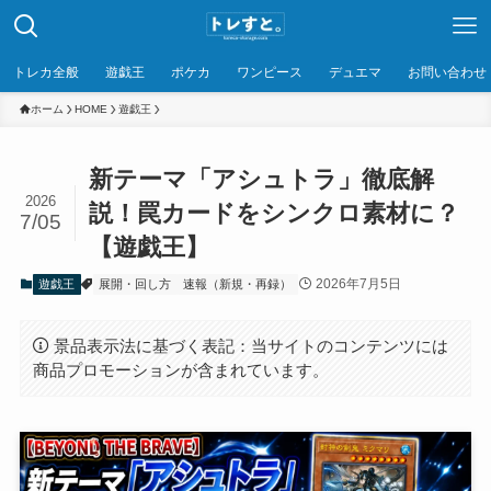
トレカ全般
遊戯王
ポケカ
ワンピース
デュエマ
お問い合わせ
ホーム
HOME
遊戯王
新テーマ「アシュトラ」徹底解
2026
説！罠カードをシンクロ素材に？
7/05
【遊戯王】
2026年7月5日
遊戯王
展開・回し方
速報（新規・再録）
景品表示法に基づく表記：当サイトのコンテンツには
商品プロモーションが含まれています。