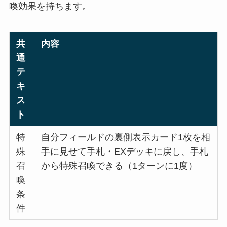
喚効果を持ちます。
共
内容
通
テ
キ
ス
ト
特
自分フィールドの裏側表示カード1枚を相
殊
手に見せて手札・EXデッキに戻し、手札
召
から特殊召喚できる（1ターンに1度）
喚
条
件