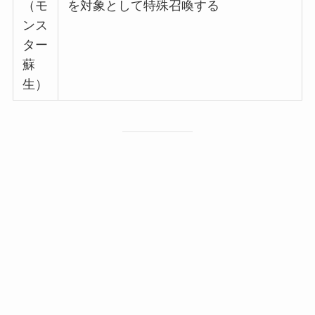
（モ
を対象として特殊召喚する
ンス
ター
蘇
生）